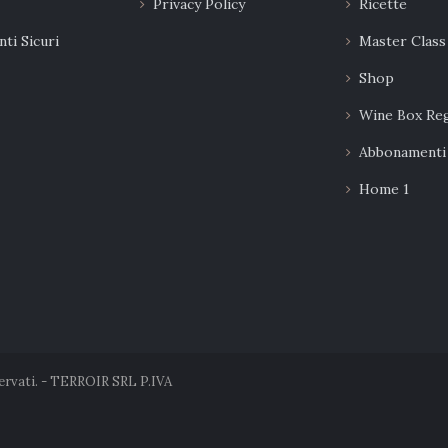
Privacy Policy
Ricette
ti Sicuri
Master Class
Shop
Wine Box Re
Abbonamenti
Home 1
servati. - TERROIR SRL P.IVA