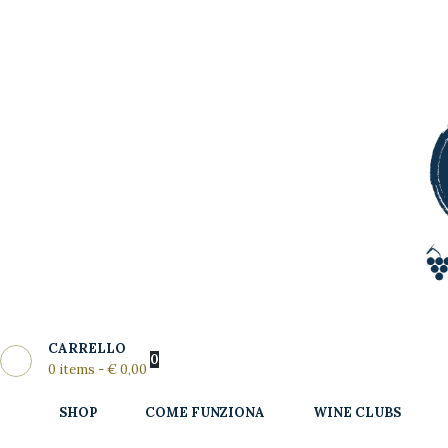
Shop
Come
MY WINE CLUB
Funziona
Wine Clubs
Master Class
Regala
News del
CARRELLO
Mese
0
0 items
-
€ 0,00
Partners
SHOP
COME FUNZIONA
WINE CLUBS