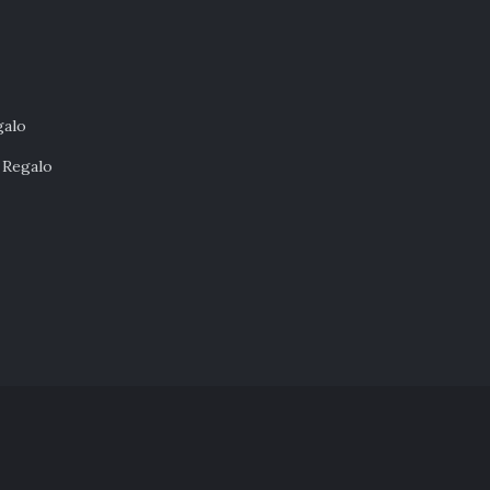
galo
 Regalo