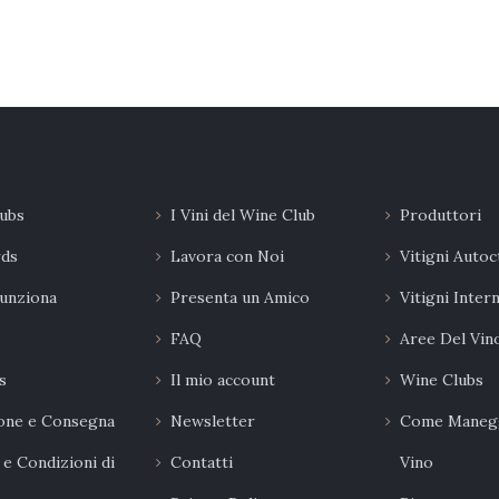
ubs
I Vini del Wine Club
Produttori
rds
Lavora con Noi
Vitigni Autoc
unziona
Presenta un Amico
Vitigni Inter
FAQ
Aree Del Vin
s
Il mio account
Wine Clubs
one e Consegna
Newsletter
Come Manegg
 e Condizioni di
Contatti
Vino