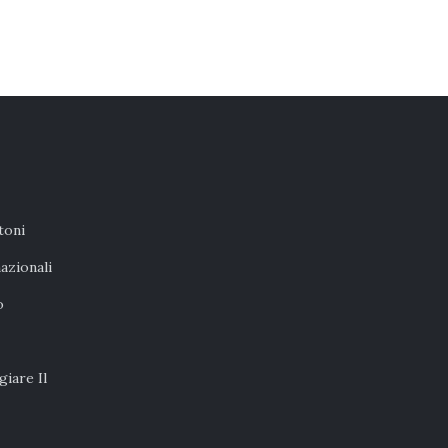
toni
nazionali
o
iare Il