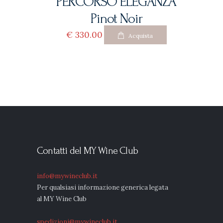
PERCORSO ELEGANZA
Pinot Noir
€
330
00
Acquista
Contatti del MY Wine Club
info@mywineclub.it
Per qualsiasi informazione generica legata
al MY Wine Club
spedizioni@mywineclub.it