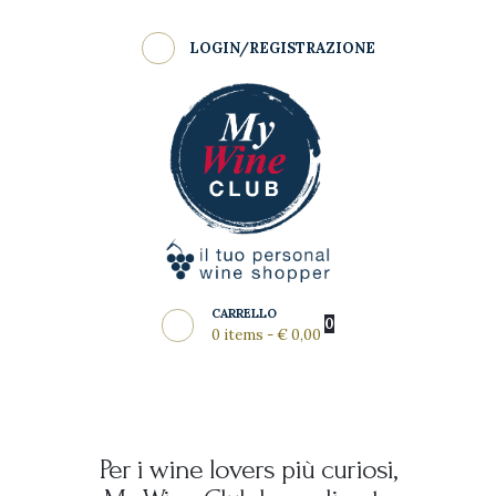
Shop
LOGIN/REGISTRAZIONE
Come Funziona
MY WINE CLUB
Wine Clubs
Master Class
Regala
News del Mese
Partners
CARRELLO
0
0 items
-
€ 0,00
Per i wine lovers più curiosi,