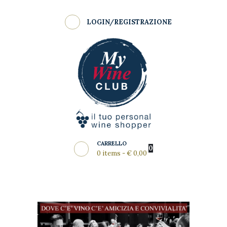
Shop
LOGIN/REGISTRAZIONE
Come Funziona
MY WINE CLUB
Wine Clubs
Master Class
Regala
News del Mese
Partners
CARRELLO
0
0 items
-
€ 0,00