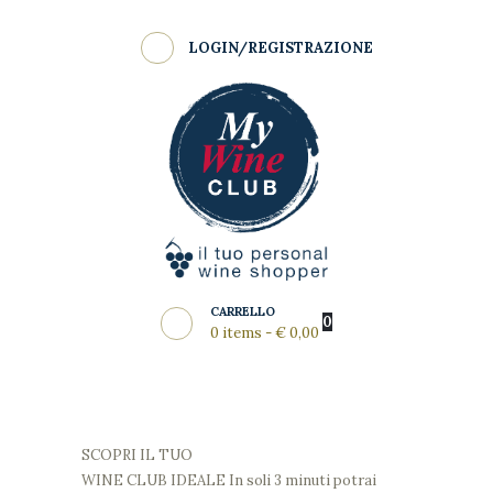
Shop
LOGIN/REGISTRAZIONE
Come Funziona
MY WINE CLUB
Wine Clubs
Master Class
Regala
News del Mese
Partners
CARRELLO
0
0 items
-
€ 0,00
SCOPRI IL TUO
WINE CLUB IDEALE
In soli 3 minuti potrai