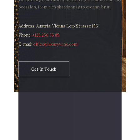
occasion, from rich shardonnay to creamy brut.
Address: Austria, Vienna Leip Strasse 156
Phone:
+125 256 36 85
E-mail:
office@luxurywine.com
Get In Touch