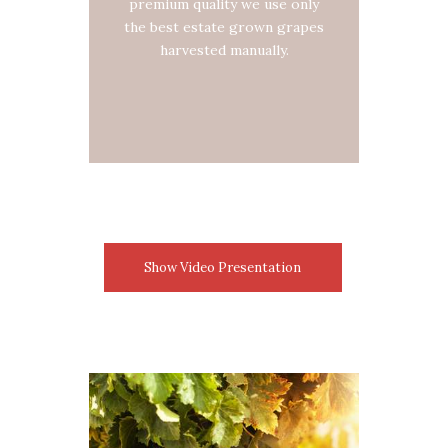
premium quality we use only
the best estate grown grapes
harvested manually.
Show Video Presentation