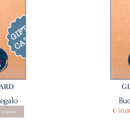
egalo
Buo
€
70
0
Acquista