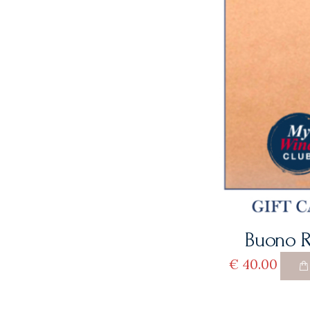
Buono R
€
40
00