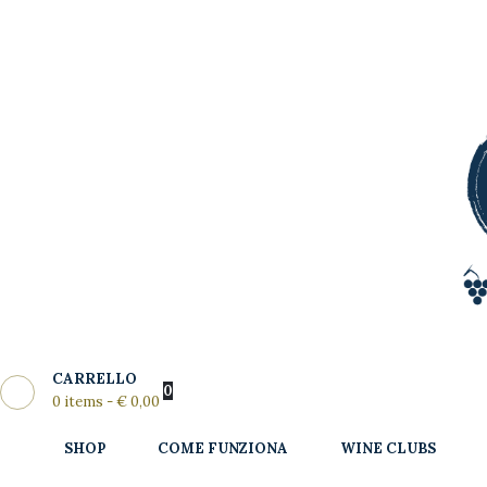
Shop
Come
MY WINE CLUB
Funziona
Wine Clubs
Master Class
Regala
News del
CARRELLO
Mese
0
0 items
-
€ 0,00
Partners
SHOP
COME FUNZIONA
WINE CLUBS