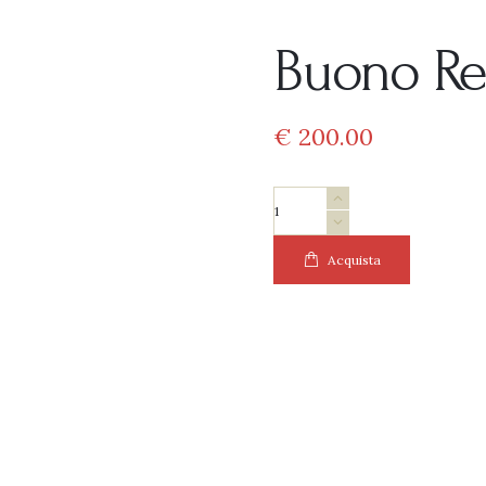
Buono Re
€
200
00
Buono
Regalo
quantità
Acquista