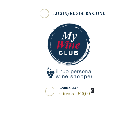
Shop
LOGIN/REGISTRAZIONE
Come Funziona
MY WINE CLUB
Wine Clubs
Master Class
Regala
News del Mese
Partners
CARRELLO
0
0 items
-
€ 0,00