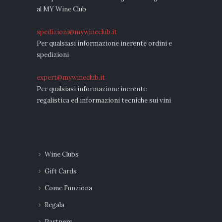
scelte
al MY Wine Club
nella
spedizioni@mywineclub.it
pagina
Per qualsiasi informazione inerente ordini e
spedizioni
del
prodotto
expert@mywineclub.it
Per qualsiasi informazione inerente
regalistica ed informazioni tecniche sui vini
Wine Clubs
Gift Cards
Come Funziona
Regala
Partners