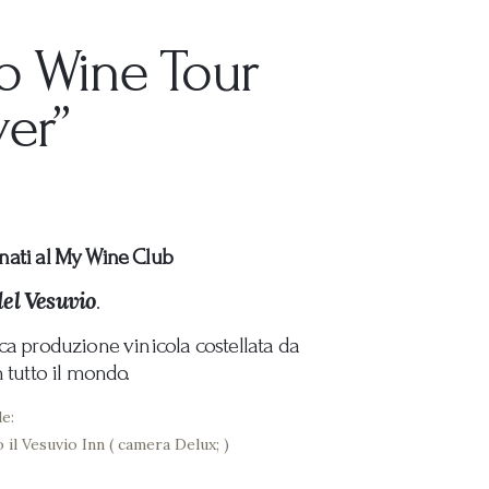
o Wine Tour
er”
onati al My Wine Club
del Vesuvio
.
ica produzione vinicola costellata da
n tutto il mondo.
e:
il Vesuvio Inn ( camera Delux; )