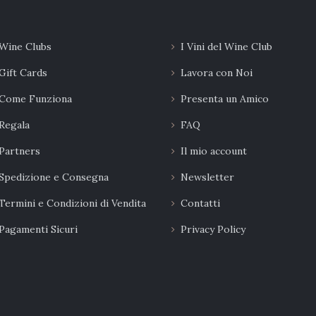
possono
essere
Wine Clubs
I Vini del Wine Club
scelte
Gift Cards
Lavora con Noi
nella
Come Funziona
Presenta un Amico
pagina
Regala
FAQ
del
Partners
Il mio account
prodotto
Spedizione e Consegna
Newsletter
Termini e Condizioni di Vendita
Contatti
Pagamenti Sicuri
Privacy Policy