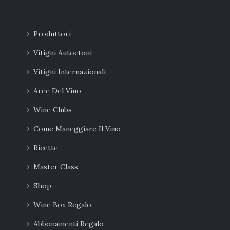
possono
essere
Produttori
scelte
Vitigni Autoctoni
nella
Vitigni Internazionali
pagina
Aree Del Vino
del
Wine Clubs
prodotto
Come Maneggiare Il Vino
Ricette
Master Class
Shop
Wine Box Regalo
Abbonamenti Regalo