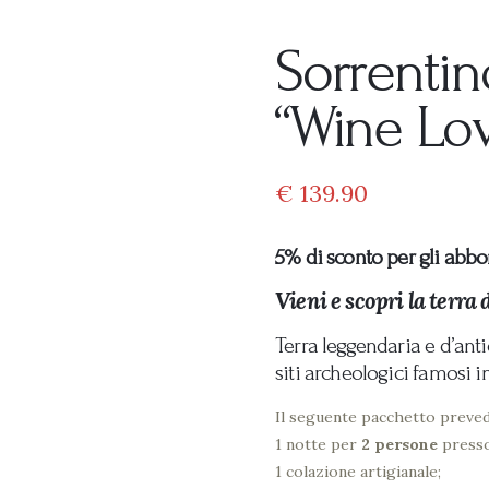
Sorrentin
“Wine Lov
€
139
90
5% di sconto per gli abb
Vieni e scopri la terra 
Terra leggendaria e d’ant
siti archeologici famosi i
Il seguente pacchetto preved
1 notte per
2 persone
presso 
1 colazione artigianale;