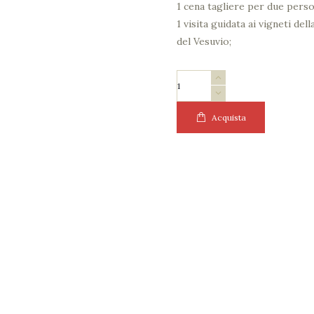
1 cena tagliere per due person
1 visita guidata ai vigneti de
del Vesuvio;
Sorrentino
Wine
Tour
Acquista
"Wine
Lover"
quantità