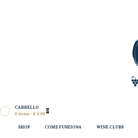
Shop
Come
MY WINE CLUB
Funziona
Wine Clubs
Master Class
Regala
News del
CARRELLO
Mese
0
0 items
-
€ 0,00
Partners
SHOP
COME FUNZIONA
WINE CLUBS