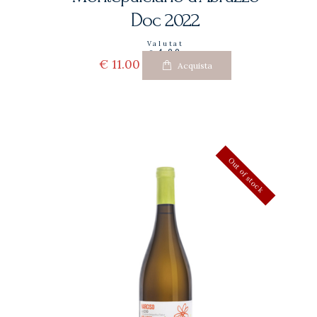
Doc 2022
Valutat
o
4.00
su 5
€
11
00
Acquista
Out of stock