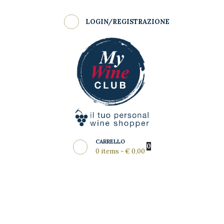
Shop
LOGIN/REGISTRAZIONE
Come Funziona
MY WINE CLUB
Wine Clubs
Master Class
Regala
News del Mese
Partners
CARRELLO
0
0 items
-
€ 0,00