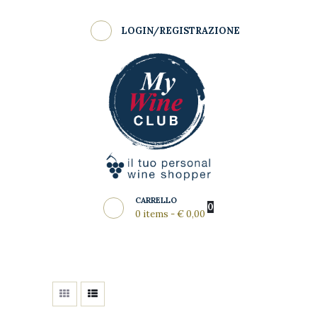
Shop
LOGIN/REGISTRAZIONE
Come Funziona
MY WINE CLUB
Wine Clubs
Master Class
Regala
News del Mese
Partners
CARRELLO
0
0 items
-
€ 0,00