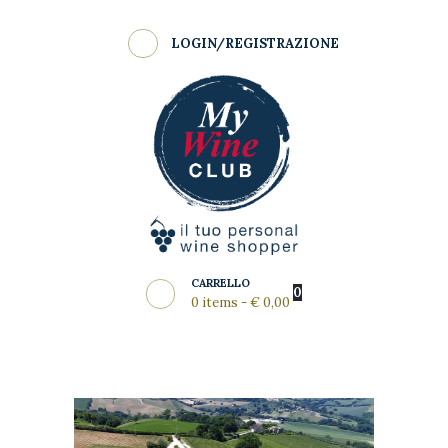
Shop
LOGIN/REGISTRAZIONE
Come Funziona
MY WINE CLUB
Wine Clubs
Master Class
Regala
News del Mese
Partners
CARRELLO
0
0 items
-
€ 0,00