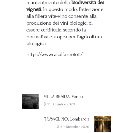
mantenimento della
biodiversità dei
vigneti
. In questo modo, l’attenzione
alla filiera vite-vino consente alla
produzione dei vini biologici di
essere certificata secondo la
normativa europea per l’agricoltura
biologica.
https://www.casalfarneto.it/
Navigazione
articoli
VILLA BRAIDA, Veneto
Previous
post:
21 Dicembre 2020
TRAVAGLINO, Lombardia
Next
post:
30 Dicembre 2020