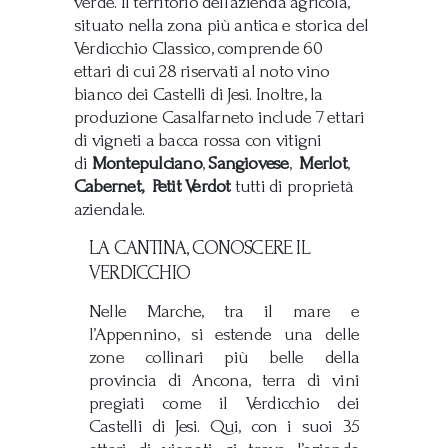
verde. Il territorio dell’azienda agricola,
situato nella zona più antica e storica del
Verdicchio Classico, comprende 60
ettari di cui 28 riservati al noto vino
bianco dei Castelli di Jesi. Inoltre, la
produzione Casalfarneto include 7 ettari
di vigneti a bacca rossa con vitigni
di
Montepulciano
,
Sangiovese
,
Merlot
,
Cabernet, Petit Verdot
tutti di proprietà
aziendale.
LA CANTINA, CONOSCERE IL
VERDICCHIO
Nelle Marche, tra il mare e
l’Appennino, si estende una delle
zone collinari più belle della
provincia di Ancona, terra di vini
pregiati come il Verdicchio dei
Castelli di Jesi. Qui, con i suoi 35