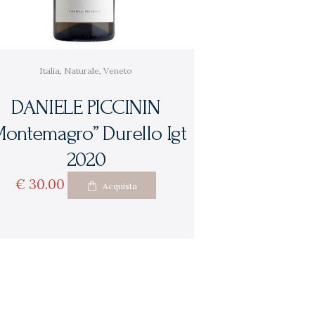
Italia
,
Naturale
,
Veneto
DANIELE PICCININ
Montemagro” Durello Igt
2020
€
30
00
Acquista