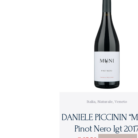
Italia
,
Naturale
,
Veneto
DANIELE PICCININ “M
Pinot Nero Igt 201