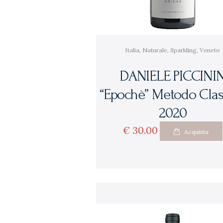
Italia
,
Naturale
,
Sparkling
,
Veneto
DANIELE PICCINI
“Epochè” Metodo Clas
2020
€
30
00
Acquista