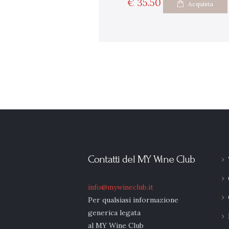
€
35
50
Acquista
Contatti del MY Wine Club
info@mywineclub.it
Per qualsiasi informazione
generica legata
al MY Wine Club