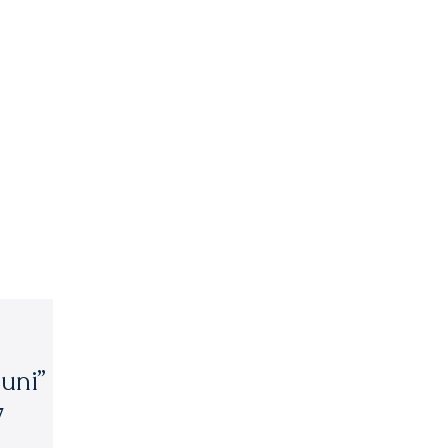
uni”
7