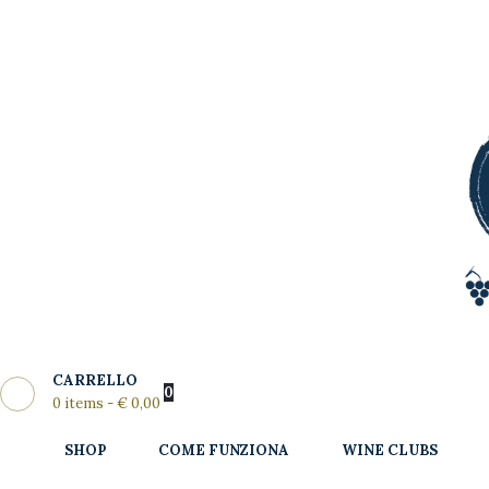
Shop
Come
MY WINE CLUB
Funziona
Wine Clubs
Master Class
Regala
News del
CARRELLO
Mese
0
0 items
-
€ 0,00
Partners
SHOP
COME FUNZIONA
WINE CLUBS