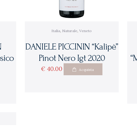
Italia
,
Naturale
,
Veneto
N
DANIELE PICCININ “Kalipè”
sico
Pinot Nero Igt 2020
“
€
40
00
Acquista