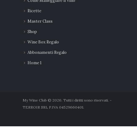
Come Maneggiare Il Vino
Ricette
Master Class
Shop
Wine Box Regalo
Abbonamenti Regalo
Home 1
My Wine Club © 2026. Tutti i diritti sono riservati. -
TERROIR SRL P.IVA 04529660401.