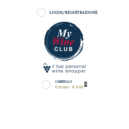
Shop
LOGIN/REGISTRAZIONE
Come Funziona
MY WINE CLUB
Wine Clubs
Master Class
Regala
News del Mese
Partners
CARRELLO
0
0 items
-
€ 0,00