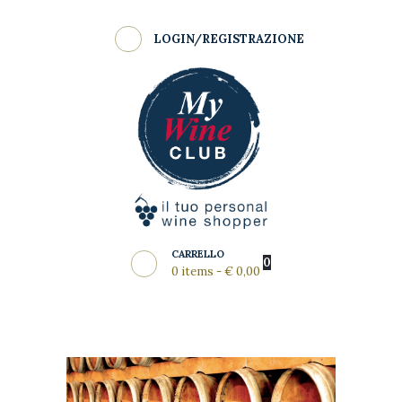
Shop
LOGIN/REGISTRAZIONE
Come Funziona
MY WINE CLUB
Wine Clubs
Master Class
Regala
News del Mese
Partners
CARRELLO
0
0 items
-
€ 0,00