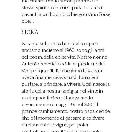
raccontare con lo stesso piacere e lo
stesso spirito con cui si parla fra amici
davanti a un buon bicchiere di vino. Forse
due….
STORIA
Saliamo sulla macchina del tempo e
andiamo indietro al 1960: sono gli anni
del boom, della dolce vita. Nostro nonno
Antonio Federici decide di produrre dei
vini per quell’Italia che dopo la guerra
aveva finalmente voglia di tornare a
gustare, a brindare, a vivere. Così nasce la
storia della nostra famiglia nel vino: in
quell’epoca il vino si faceva molto
diversamente da oggi. Poi nel 2001, il
grande cambiamento: nostro papà decide
che è il momento di passare a coltivare
direttamente le vigne, per poter
controllare la qualità delle uve e poter