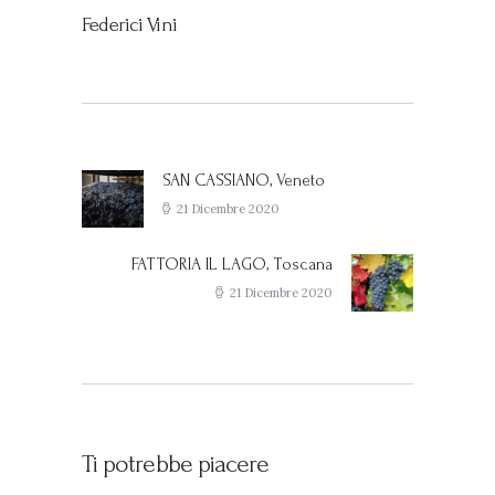
Federici Vini
Navigazione
articoli
SAN CASSIANO, Veneto
Previous
post:
21 Dicembre 2020
FATTORIA IL LAGO, Toscana
Next
post:
21 Dicembre 2020
Ti potrebbe piacere