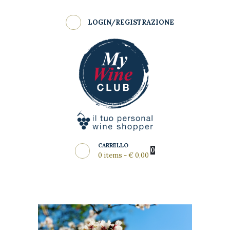
Shop
LOGIN/REGISTRAZIONE
Come Funziona
MY WINE CLUB
Wine Clubs
Master Class
Regala
News del Mese
Partners
CARRELLO
0
0 items
-
€ 0,00