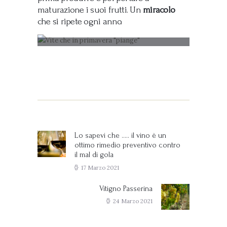
maturazione i suoi frutti. Un
miracolo
che si ripete ogni anno.
Navigazione
articoli
Lo sapevi che ….. il vino è un
Previous
ottimo rimedio preventivo contro
post:
il mal di gola
17 Marzo 2021
Vitigno Passerina
Next
post:
24 Marzo 2021