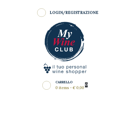
Shop
LOGIN/REGISTRAZIONE
Come Funziona
MY WINE CLUB
Wine Clubs
Master Class
Regala
News del Mese
Partners
CARRELLO
0
0 items
-
€ 0,00