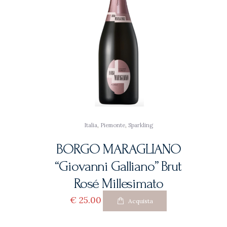
Italia
,
Piemonte
,
Sparkling
BORGO MARAGLIANO
“Giovanni Galliano” Brut
Rosé Millesimato
€
25
00
Acquista