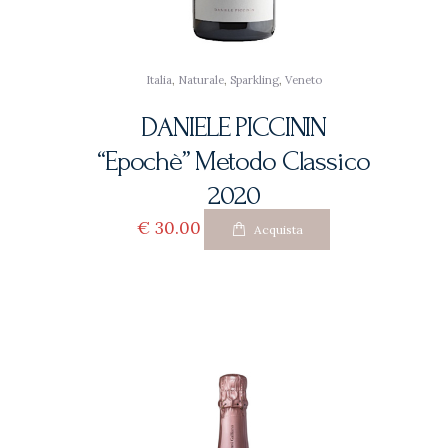
Italia
,
Naturale
,
Sparkling
,
Veneto
DANIELE PICCININ
“Epochè” Metodo Classico
2020
€
30
00
Acquista