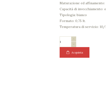
Maturazione ed affinamento: 
Capacità di invecchiamento: o
Tipologia: bianco
Formato: 0,75 lt.
Temperatura di servizio: 10/1
SORRENTINO
"Vigna
Lapillo"
Acquista
Lacryma
Christi
Doc
2020
quantità