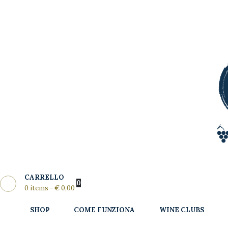
Shop
Come
MY WINE CLUB
Funziona
Wine Clubs
Master Class
Regala
News del
CARRELLO
Mese
0
0 items
-
€ 0,00
Partners
SHOP
COME FUNZIONA
WINE CLUBS