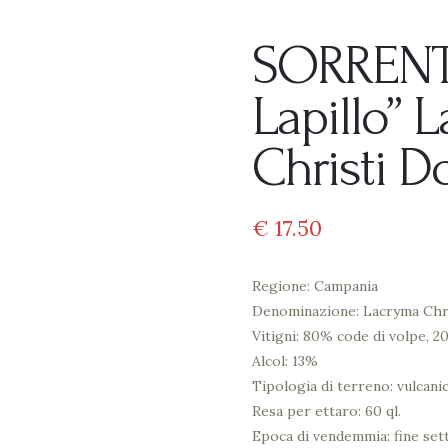
SORRENT
Lapillo” 
Christi D
€
17
50
Regione: Campania
Denominazione: Lacryma Chri
Vitigni: 80% code di volpe, 2
Alcol: 13%
Tipologia di terreno: vulcani
Resa per ettaro: 60 ql.
Epoca di vendemmia: fine se