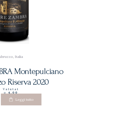
Abruzzo
,
Italia
RA Montepulciano
zo Riserva 2020
Valutat
o
4.00
su 5
Leggi tutto