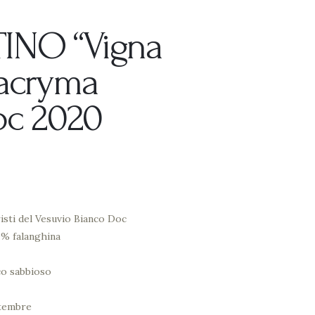
INO “Vigna
Lacryma
oc 2020
sti del Vesuvio Bianco Doc
0% falanghina
co sabbioso
ttembre