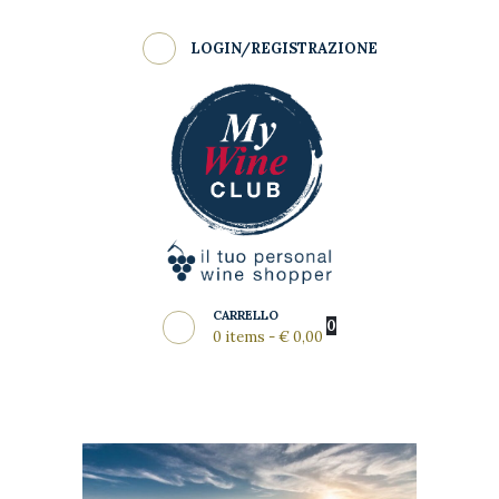
Shop
LOGIN/REGISTRAZIONE
Come Funziona
MY WINE CLUB
Wine Clubs
Master Class
Regala
News del Mese
Partners
CARRELLO
0
0 items
-
€ 0,00