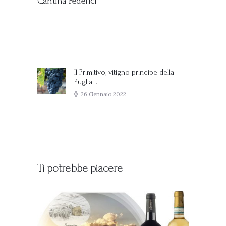
Cantina Federici
Navigazione
articoli
Il Primitivo, vitigno principe della
Previous
Puglia …
post:
26 Gennaio 2022
Ti potrebbe piacere