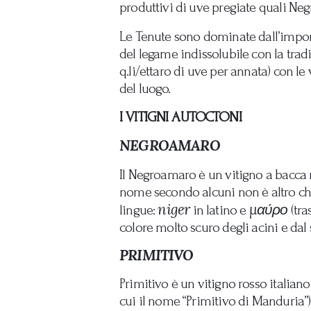
produttivi di uve pregiate quali Ne
Le Tenute sono dominate dall’impon
del legame indissolubile con la tradiz
q.li/ettaro di uve per annata) con le
del luogo.
I VITIGNI AUTOCTONI
NEGROAMARO
Il Negroamaro è un vitigno a bacca n
nome secondo alcuni non è altro che
niger
μαύρο
lingue:
in latino e
(tra
colore molto scuro degli acini e da
PRIMITIVO
Primitivo è un vitigno rosso italian
cui il nome “Primitivo di Manduria”)