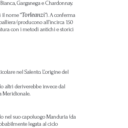
a Bianca, Garganega e Chardonnay.
Torleanzi
i il nome “
”). A conferma
spalliera (producono all’incirca 150
tura con i metodi antichi e storici
olare nel Salento. L’origine del
o altri deriverebbe invece dal
lia Meridionale.
modo nel suo capoluogo Manduria (da
robabilmente legata al ciclo