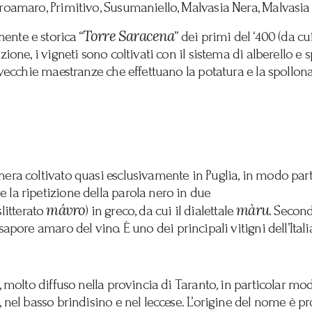
groamaro, Primitivo, Susumaniello, Malvasia Nera, Malvasi
Torre Saracena
ente e storica “
” dei primi del ‘400 (da cu
ione, i vigneti sono coltivati con il sistema di alberello e 
 vecchie maestranze che effettuano la potatura e la spollona
era coltivato quasi esclusivamente in Puglia, in modo partic
 la ripetizione della parola nero in due
mávro
màru
slitterato
)
in greco, da cui il dialettale
. Second
l sapore amaro del vino
. È uno dei principali vitigni dell’Ita
o, molto diffuso nella provincia di Taranto, in particolar 
, nel basso brindisino e nel leccese. L’origine del nome è p