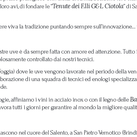
Tenute dei F.lli G&L Ciotola
oro avi, di fondare le “
” di S
nere viva la tradizione puntando sempre sull’innovazione… 
ostre uve è da sempre fatta con amore ed attenzione. Tutto
losamente controllato dai nostri tecnici.
(Foggia) dove le uve vengono lavorate nel periodo della v
aborazione di una squadra di tecnici ed enologi specializzat
ede.
Ba
ie, affiniamo i vini in acciaio inox o con il legno delle
vora tutti i giorni per garantire al mondo la migliore qualit
ascono nel cuore del Salento, a San Pietro Vernotico (Brindi