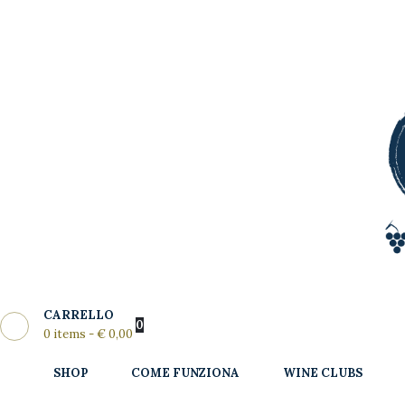
Shop
Come
MY WINE CLUB
Funziona
Wine Clubs
Master Class
Regala
News del
CARRELLO
Mese
0
0 items
-
€ 0,00
Partners
SHOP
COME FUNZIONA
WINE CLUBS