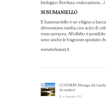
biologico (fioritura, maturazione, 
SUSUMANIELLO
Il Susumaniello è un vitigno a bacca
dimensione media, con acini di color
rosso porpora. All’olfatto è possibile
sono anche le fragranze speziate che
www.torleanzi.it
Navigazione
articoli
COSTARIPA, Moniga del Garda,
Previous
dicembre)
post:
4 Gennaio 2022