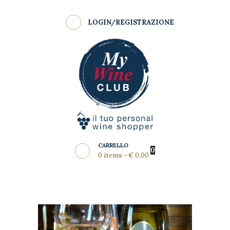
Shop
LOGIN/REGISTRAZIONE
Come Funziona
MY WINE CLUB
Wine Clubs
Master Class
Regala
News del Mese
Partners
CARRELLO
0
0 items
-
€ 0,00