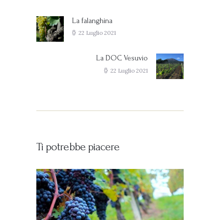
articoli
La falanghina
Previous
post:
22 Luglio 2021
La DOC Vesuvio
Next
post:
22 Luglio 2021
Ti potrebbe piacere