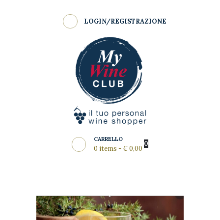
Shop
LOGIN/REGISTRAZIONE
Come Funziona
MY WINE CLUB
Wine Clubs
Master Class
Regala
News del Mese
Partners
CARRELLO
0
0 items
-
€ 0,00