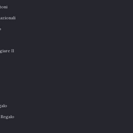
toni
nazionali
o
iare Il
galo
 Regalo