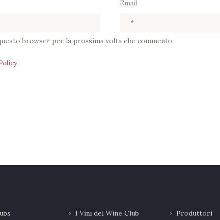
Email
n questo browser per la prossima volta che commento.
Policy
ubs
I Vini del Wine Club
Produttori