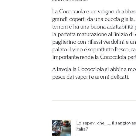
La Cococciola è un vitigno di abbast
grandi, coperti da una buccia gialla
terreni e ha una buona adattabilità 
la perfetta maturazione all’inizio di
paglierino con riflessi verdolini e un
palato il vino è soprattutto fresco, 
importante rende la Cococciola par
A tavola la Cococciola si abbina mol
pesce dai sapori e aromi delicati.
Navigazione
articoli
Lo sapevi che ….. il sangiovese
Previous
Italia?
post: