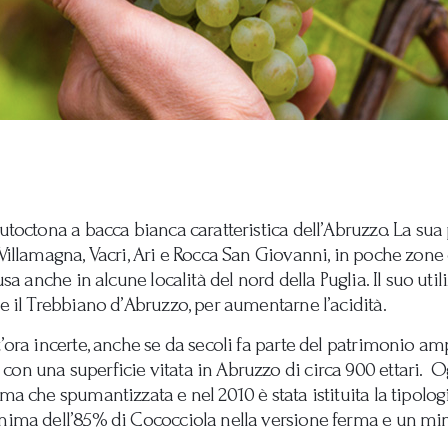
utoctona a bacca bianca caratteristica dell’Abruzzo. La sua 
 Villamagna, Vacri, Ari e Rocca San Giovanni, in poche zon
fusa anche in alcune località del nord della Puglia. Il suo ut
me il Trebbiano d’Abruzzo, per aumentarne l’acidità.
t’ora incerte, anche se da secoli fa parte del patrimonio a
on una superficie vitata in Abruzzo di circa 900 ettari. O
rma che spumantizzata e nel 2010 è stata istituita la tipol
inima dell’85% di Cococciola nella versione ferma e un mi