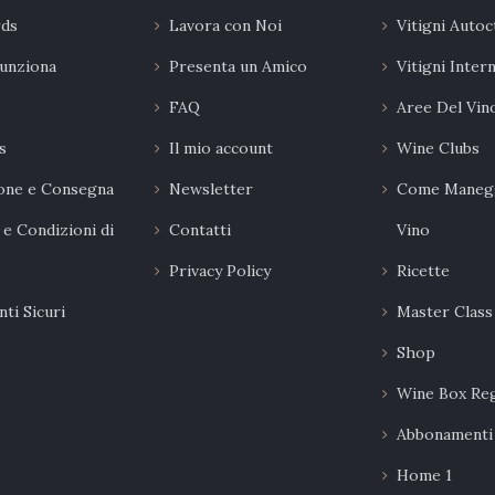
rds
Lavora con Noi
Vitigni Autoc
unziona
Presenta un Amico
Vitigni Inter
FAQ
Aree Del Vin
s
Il mio account
Wine Clubs
one e Consegna
Newsletter
Come Manegg
 e Condizioni di
Contatti
Vino
Privacy Policy
Ricette
ti Sicuri
Master Class
Shop
Wine Box Re
Abbonamenti
Home 1