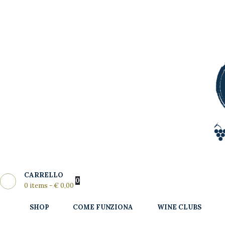
Shop
Come
MY WINE CLUB
Funziona
Wine Clubs
Master Class
Regala
News del
CARRELLO
Mese
0
0 items
-
€ 0,00
Partners
SHOP
COME FUNZIONA
WINE CLUBS