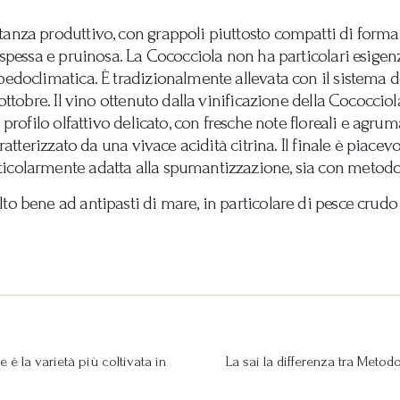
anza produttivo, con grappoli piuttosto compatti di forma 
, spessa e pruinosa. La Cococciola non ha particolari esige
pedoclimatica. È tradizionalmente allevata con il sistema 
 ottobre. Il vino ottenuto dalla vinificazione della Cococcio
 profilo olfattivo delicato, con fresche note floreali e agrum
caratterizzato da una vivace acidità citrina. Il finale è piac
ticolarmente adatta alla spumantizzazione, sia con metod
to bene ad antipasti di mare, in particolare di pesce crudo
 è la varietà più coltivata in
La sai la differenza tra Met