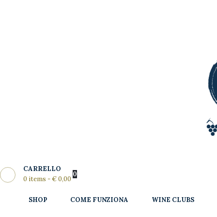
Shop
Come
MY WINE CLUB
Funziona
Wine Clubs
Master Class
Regala
News del
CARRELLO
Mese
0
0 items
-
€ 0,00
Partners
SHOP
COME FUNZIONA
WINE CLUBS