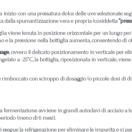
 inizio con una pressatura dolce delle uve selezionate segu
uita dalla spumantizzazione vera e propria (cosiddetta
“pres
lia viene tenuta in posizione orizzontale per un lungo peri
no e la pressione nella bottiglia aumenta, consentendo di o
uage
, ovvero il delicato posizionamento in verticale per el
ongelato a -25°C, la bottiglia, riposizionata in verticale, viene
rimboccato con sciroppo di dosaggio (o piccole dosi di disti
a fermentazione avviene in grandi autoclavi di acciaio a t
periodo (meno di 6 mesi).
si esegue la refrigerazione per eliminare le impurità e si p