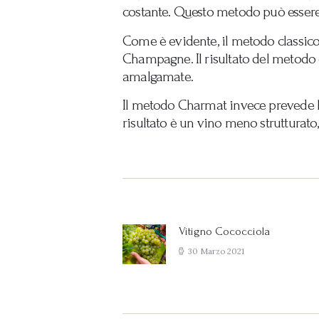
costante. Questo metodo può essere
Come è evidente, il metodo classico
Champagne. Il risultato del metodo cl
amalgamate.
Il metodo Charmat invece prevede lav
risultato è un vino meno strutturato
Navigazione
articoli
Vitigno Cococciola
Previous
post:
30 Marzo 2021