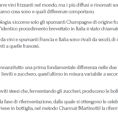
rre vini frizzanti nel mondo, ma i più diffusi e rinomati 
iamo cosa sono e quali differenze comportano.
ologia: siccome solo gli spumanti Champagne di origine fr
 l’identico procedimento brevettato in Italia è stato chiama
da vini e spumanti Francia e Italia sono rivali da secoli, di
i a quelle francesi.
 innanzitutto una prima fondamentale differenza nelle due 
ieviti e zucchero, quest’ultimo in misura variabile a secon
ieviti stessi che, fermentando gli zuccheri, producono le boll
 la fase di rifermentazione, dalla quale si ottengono le cel
iene in bottiglia, nel metodo Charmat (Martinotti) la rife