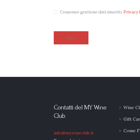
Consenso gestione dati inseriti.
Privacy 
Contatti del MY Wine
Wine Cl
Club
Gift Ca
Come F
info@mywineclub.it