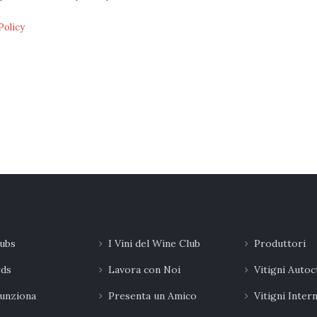
Policy
ubs
I Vini del Wine Club
Produttori
rds
Lavora con Noi
Vitigni Autoc
unziona
Presenta un Amico
Vitigni Inter