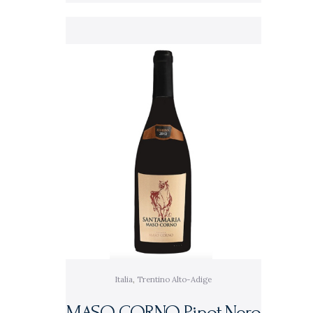
Italia
,
Trentino Alto-Adige
MASO CORNO Pinot Nero