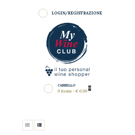
Shop
LOGIN/REGISTRAZIONE
Come Funziona
MY WINE CLUB
Wine Clubs
Master Class
Regala
News del Mese
Partners
CARRELLO
0
0 items
-
€ 0,00