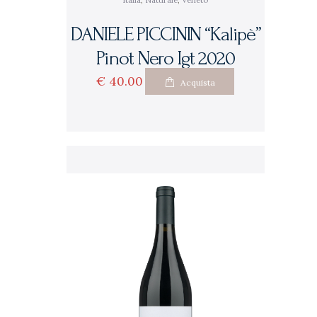
Italia
,
Naturale
,
Veneto
DANIELE PICCININ “Kalipè”
Pinot Nero Igt 2020
€
40
00
Acquista