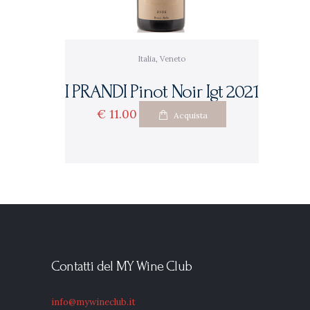
Italia
,
Veneto
I PRANDI Pinot Noir Igt 2021
€
11
00
Acquista
Contatti del MY Wine Club
info@mywineclub.it