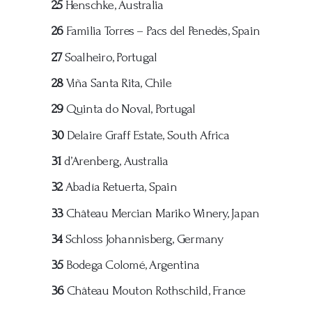
25
Henschke, Australia
26
Familia Torres – Pacs del Penedès, Spain
27
Soalheiro, Portugal
28
Viña Santa Rita, Chile
29
Quinta do Noval, Portugal
30
Delaire Graff Estate, South Africa
31
d’Arenberg, Australia
32
Abadía Retuerta, Spain
33
Château Mercian Mariko Winery, Japan
34
Schloss Johannisberg, Germany
35
Bodega Colomé, Argentina
36
Château Mouton Rothschild, France