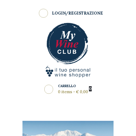
Shop
LOGIN/REGISTRAZIONE
Come Funziona
MY WINE CLUB
Wine Clubs
Master Class
Regala
News del Mese
Partners
CARRELLO
0
0 items
-
€ 0,00