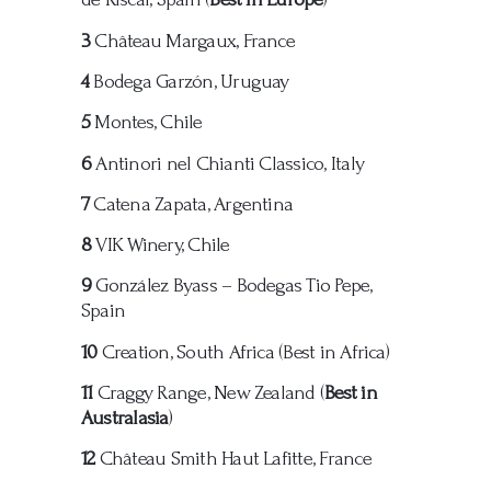
3
Château Margaux, France
4
Bodega Garzón, Uruguay
5
Montes, Chile
6
Antinori nel Chianti Classico, Italy
7
Catena Zapata, Argentina
8
VIK Winery, Chile
9
González Byass – Bodegas Tio Pepe,
Spain
10
Creation, South Africa (Best in Africa)
11
Craggy Range, New Zealand (
Best in
Australasia
)
12
Château Smith Haut Lafitte, France