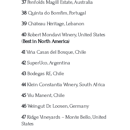
37
Penfolds Magill Estate, Australia
38
Quinta do Bomfim, Portugal
39
Château Héritage, Lebanon
40
Robert Mondavi Winery, United States
(
Best in North America
)
41
Viña Casas del Bosque, Chile
42
SuperUco, Argentina
43
Bodegas RE, Chile
44
Klein Constantia Winery, South Africa
45
Viu Manent, Chile
46
Weingut Dr. Loosen, Germany
47
Ridge Vineyards – Monte Bello, United
States