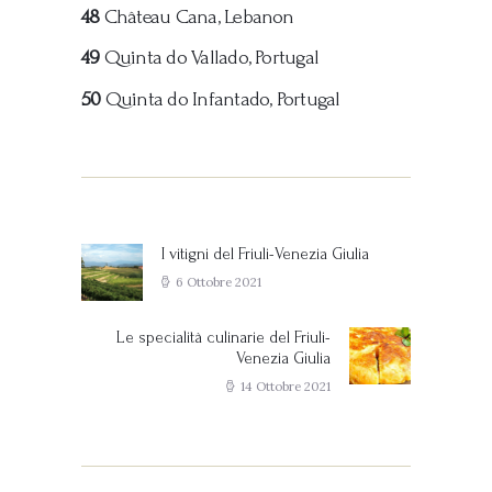
48
Château Cana, Lebanon
49
Quinta do Vallado, Portugal
50
Quinta do Infantado, Portugal
Navigazione
articoli
I vitigni del Friuli-Venezia Giulia
Previous
post:
6 Ottobre 2021
Le specialità culinarie del Friuli-
Next
Venezia Giulia
post:
14 Ottobre 2021