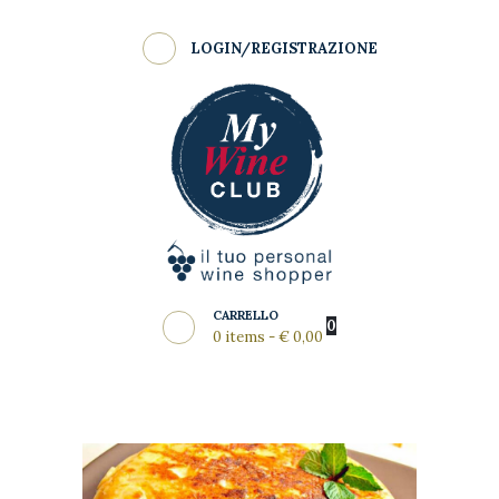
Shop
LOGIN/REGISTRAZIONE
Come Funziona
MY WINE CLUB
Wine Clubs
Master Class
Regala
News del Mese
Partners
CARRELLO
0
0 items
-
€ 0,00