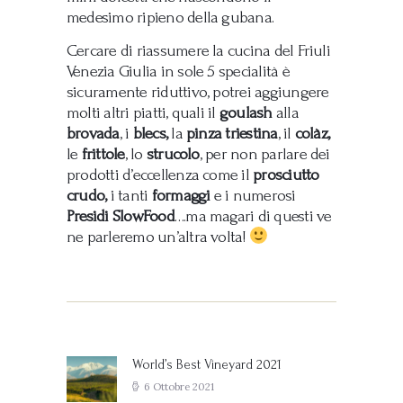
medesimo ripieno della gubana.
Cercare di riassumere la cucina del Friuli
Venezia Giulia in sole 5 specialità è
sicuramente riduttivo, potrei aggiungere
molti altri piatti, quali il
goulash
alla
brovada
, i
blecs,
la
pinza triestina
, il
colàz,
le
frittole
, lo
strucolo
, per non parlare dei
prodotti d’eccellenza come il
prosciutto
crudo,
i tanti
formaggi
e i numerosi
Presidi SlowFood
….ma magari di questi ve
ne parleremo un’altra volta!
Navigazione
articoli
World’s Best Vineyard 2021
Previous
post:
6 Ottobre 2021